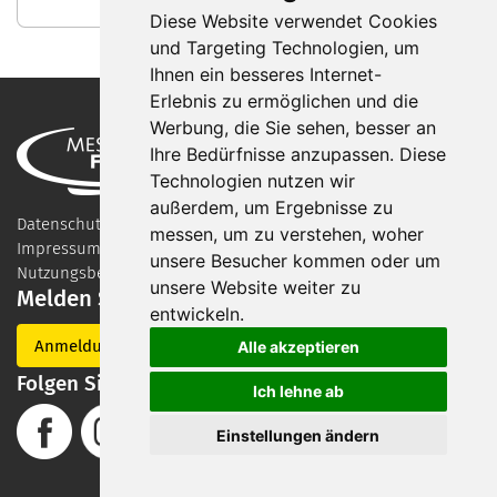
Diese Website verwendet Cookies
und Targeting Technologien, um
Ihnen ein besseres Internet-
Erlebnis zu ermöglichen und die
Werbung, die Sie sehen, besser an
Ihre Bedürfnisse anzupassen. Diese
Technologien nutzen wir
außerdem, um Ergebnisse zu
Datenschutzerklärung
messen, um zu verstehen, woher
Impressum
unsere Besucher kommen oder um
Nutzungsbedingungen
unsere Website weiter zu
Melden Sie sich für unseren Newsletter an
entwickeln.
Anmeldung
Alle akzeptieren
Folgen Sie uns auf Social Media
Ich lehne ab
Einstellungen ändern