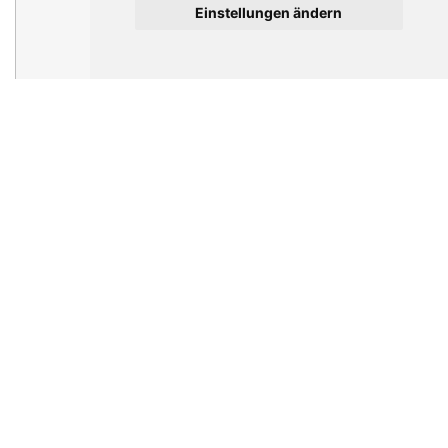
Einstellungen ändern
M****** S******
******* *********
Sie müssen sich anmelden oder registrieren, um
Mitgliederprofile zu sehen.