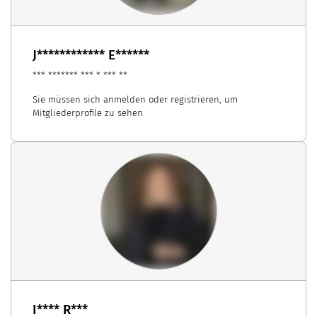
J************ E******
*** ******* *** * *** **
Sie müssen sich anmelden oder registrieren, um
Mitgliederprofile zu sehen.
I**** R***