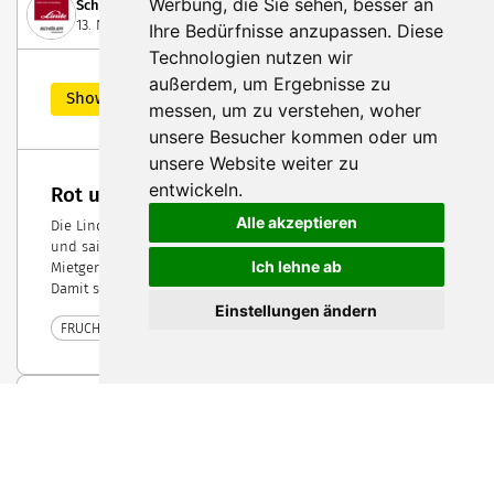
Werbung, die Sie sehen, besser an
Schöler Fördertechnik AG
13. November 2023
Ihre Bedürfnisse anzupassen. Diese
Technologien nutzen wir
außerdem, um Ergebnisse zu
Showcase
messen, um zu verstehen, woher
unsere Besucher kommen oder um
unsere Website weiter zu
entwickeln.
Rot und knackig
Alle akzeptieren
Die Linde-Geräte sind der passende Helfer, um die Ernte
und saisonale Spitzen zu bewältigen. Aus über 1.000
Ich lehne ab
Mietgeräte ist für jeden Einsatz ein passendes Gerät dabei.
Damit steht einer erfolgreichen Ernte nichts mehr im Wege.
Einstellungen ändern
FRUCHTWELT BODENSEE 2024
Komdruck AG
1. Dezember 2023
Showcase