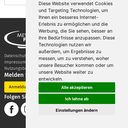
Diese Website verwendet Cookies
und Targeting Technologien, um
Ihnen ein besseres Internet-
Erlebnis zu ermöglichen und die
Werbung, die Sie sehen, besser an
Ihre Bedürfnisse anzupassen. Diese
Technologien nutzen wir
außerdem, um Ergebnisse zu
Datenschutzerklärung
messen, um zu verstehen, woher
Impressum
unsere Besucher kommen oder um
Nutzungsbedingungen
unsere Website weiter zu
Melden Sie sich für unseren Newsletter an
entwickeln.
Anmeldung
Alle akzeptieren
Folgen Sie uns auf Social Media
Ich lehne ab
Einstellungen ändern