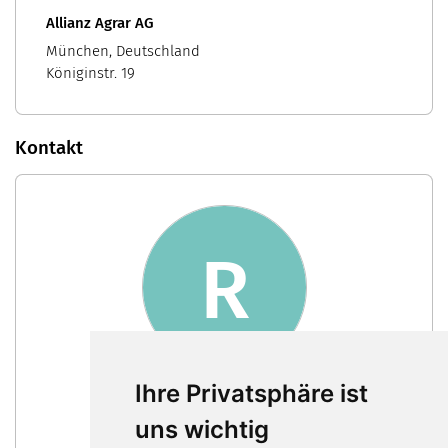
Allianz Agrar AG
München, Deutschland
Königinstr. 19
Kontakt
R
Robin Weber
Ihre Privatsphäre ist
Vertriebsaußendienst
Nachricht schreiben
uns wichtig